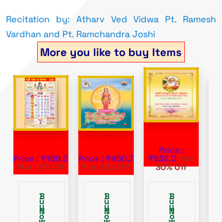
Recitation by: Atharv Ved Vidwa Pt. Ramesh
Vardhan and Pt. Ramchandra Joshi
More you like to buy Items
Price :
Price : ₹108.0
Price : ₹450.7
₹532.0
Flat
Pri
Flat 10% Off
Flat 25% Off
30% Off
Fl
B
B
B
u
u
u
y
y
y
N
N
N
o
o
o
w
w
w