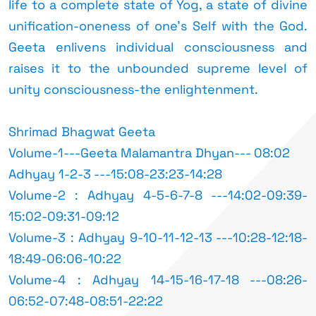
life to a complete state of Yog, a state of divine
unification-oneness of one's Self with the God.
Geeta enlivens individual consciousness and
raises it to the unbounded supreme level of
unity consciousness-the enlightenment.
Shrimad Bhagwat Geeta
Volume-1---Geeta Malamantra Dhyan--- 08:02
Adhyay 1-2-3 ---15:08-23:23-14:28
Volume-2 : Adhyay 4-5-6-7-8 ---14:02-09:39-
15:02-09:31-09:12
Volume-3 : Adhyay 9-10-11-12-13 ---10:28-12:18-
18:49-06:06-10:22
Volume-4 : Adhyay 14-15-16-17-18 ---08:26-
06:52-07:48-08:51-22:22