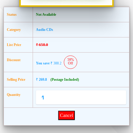
Status
Not Available
Category
Audio CDs
₹
658.0
List Price
59%
Discount
You save
₹
388.2
Off
Selling Price
₹
269.8
(Postage Included)
Quantity